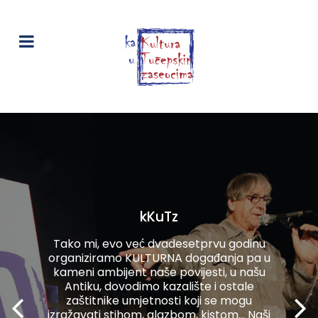
kKuTz
Tako mi, evo već dvadesetprvu godinu
organiziramo KULTURNA događanja pa u
kameni ambijent naše povijesti, u našu
Antiku, dovodimo kazalište i ostale
zaštitnike umjetnosti koji se mogu
izražavati stihom, glazbom, kistom... Naši